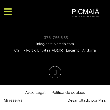
+376 755 855
info@hotelpicmaia.com
CG II - Port d'Envalira
AD200
Encamp
Andorra
Aviso Legal
Política de cookies
Mi reserva
Desarrollado por
Mirai