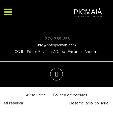
+376 755 855
info@hotelpicmaia.com
CG II - Port d'Envalira
AD200
Encamp
Andorra
Aviso Legal
Política de cookies
Mi reserva
Desarrollado por
Mirai