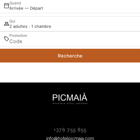
Quand
Arrivée — Départ
Qui
2 adultes · 1 chambre
Promotion
Recherche
+376 755 855
info@hotelpicmaia.com