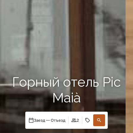
Горный отель Pic
Maià
Заезд — Отъезд
2